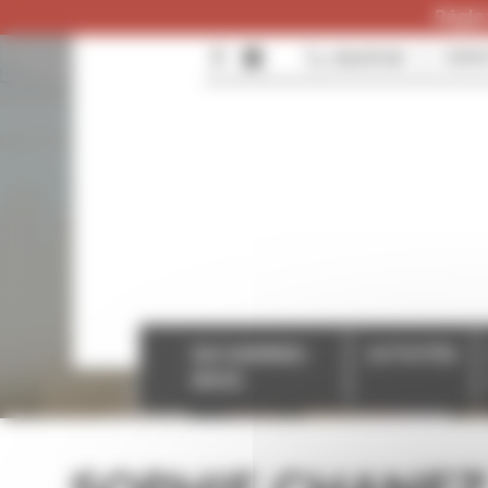
Panneau de gestion des cookies
Réglez
0384287096
CONTA
QUI SOMMES-
ACTIVITÉS
NOUS