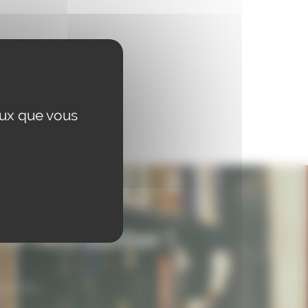
eux que vous
re newsletter !
nscrivez-