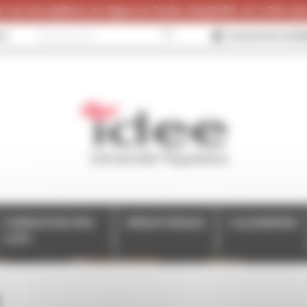
 vos inscriptions en ligne en toute simplicité, en 3 fois sans
CT
JE SOUHAITE ADHÉ
FORMATION PRO
MÉDIATHÈQUE
CALENDRIER
(CPF)