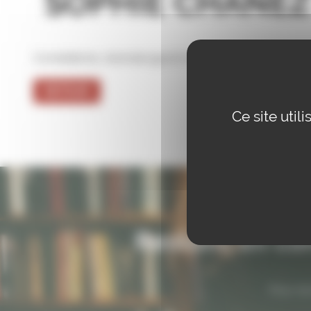
SOPHIE CHANEZ
Comédienne, dramaturge et metteur en scène.
RETOUR
Ce site uti
Restons en con
Pour ne 