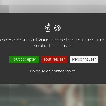
lise des cookies et vous donne le contrôle sur c
souhaitez activer
Tout accepter
Tout refuser
Personnaliser
Politique de confidentialité
tact : inscrivez-vous à not
rien manquer de nos conférences, activités et nouveautés, i
vous à notre newsletter.