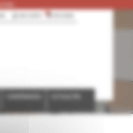
 frais.
0
RER
MON COMPTE
MON PANIER
CONFÉRENCES
ACTUALITÉS