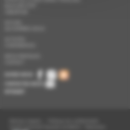
90005 BELFORT
0384287096
ACCUEIL
QUI SOMMES-NOUS
ACTIVITÉS
CONFÉRENCES
INFOS PRATIQUES
CONTACT
SUIVEZ-NOUS
CONTACTEZ-NOUS
INTRANET
Mentions légales
-
Politique de confidentialité
©2026 Université Populaire de Belfort - Réalisation