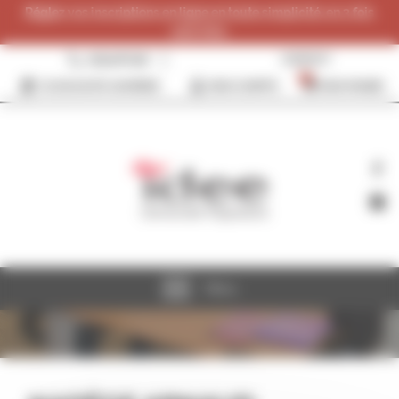
Panneau de gestion des cookies
Réglez vos inscriptions en ligne en toute simplicité, en 3 fois
sans frais.
0384287096
CONTACT
0
JE SOUHAITE ADHÉRER
MON COMPTE
MON PANIER
Menu