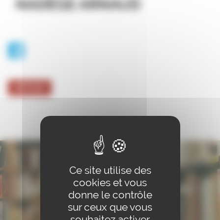
NADÈGE ARNAUD
RETOUR
Ce site utilise des
cookies et vous
Restons en contact : inscrivez-
donne le contrôle
vous à notre newsletter !
sur ceux que vous
souhaitez activer