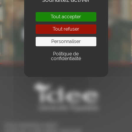
Pour ne rien manquer de nos conférences, activités et
nouveautés, inscrivez-vous à notre newsletter.
Tout accepter
Tout refuser
Personnaliser
Politique de
confidentialité
ECOLE RAYMOND AUBERT
25 RUE DE LA 1ÈRE ARMÉE FRANÇAISE