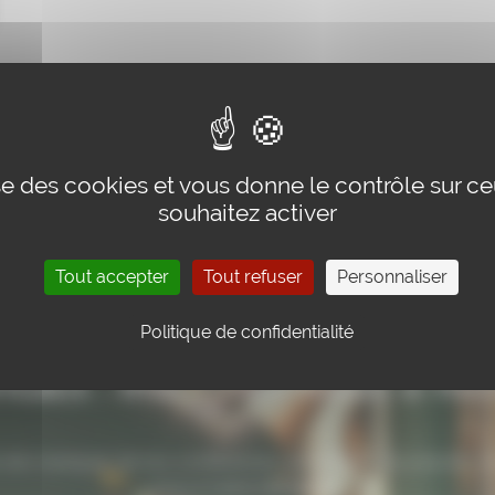
de Reims-Champagne-Ardenne.
lise des cookies et vous donne le contrôle sur c
souhaitez activer
Tout accepter
Tout refuser
Personnaliser
Politique de confidentialité
tact : inscrivez-vous à not
rien manquer de nos conférences, activités et nouveautés, i
vous à notre newsletter.