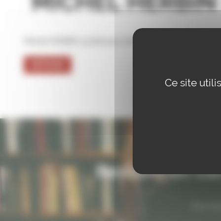
MICHEL HERBIN
Michel HERBIN, professeur émérite de l’Université 
RETOUR
Ce site uti
Restons en con
Pour ne 