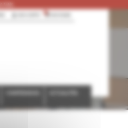
 frais.
0
RER
MON COMPTE
MON PANIER
CONFÉRENCES
ACTUALITÉS