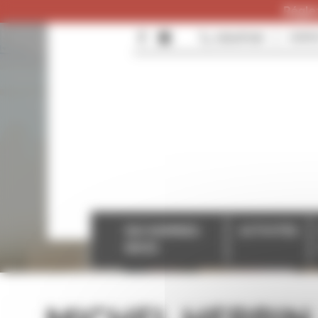
Panneau de gestion des cookies
Réglez
0384287096
CONTA
QUI SOMMES-
ACTIVITÉS
NOUS