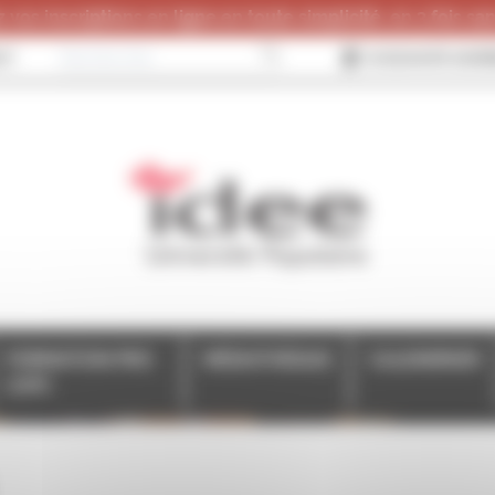
 vos inscriptions en ligne en toute simplicité, en 3 fois sans
CT
JE SOUHAITE ADHÉ
FORMATION PRO
MÉDIATHÈQUE
CALENDRIER
(CPF)