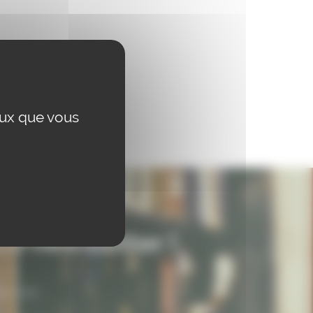
eux que vous
re newsletter !
nscrivez-