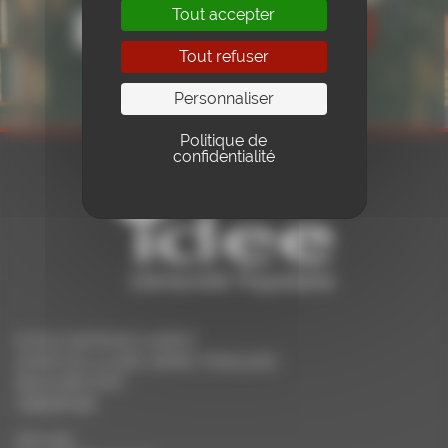
Tout accepter
Tout refuser
Personnaliser
Politique de
confidentialité
ECOLE RAYMOND AUBERT
25 RUE DE LA 1ÈRE ARMÉE FRANÇAISE
90005 BELFORT
0384287096
ACCUEIL