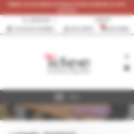
Panneau de gestion des cookies
Réglez vos inscriptions en ligne en toute simplicité, en 3 fois
sans frais.
0384287096
CONTACT
0
JE SOUHAITE ADHÉRER
MON COMPTE
MON PANIER
Menu