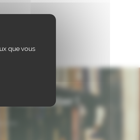
eux que vous
re newsletter !
nscrivez-