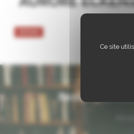
AURORE ECKEN
RETOUR
Ce site uti
Restons en con
Pour ne 