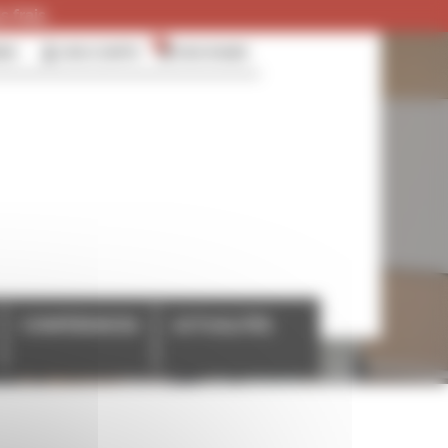
 frais.
0
RER
MON COMPTE
MON PANIER
CONFÉRENCES
ACTUALITÉS