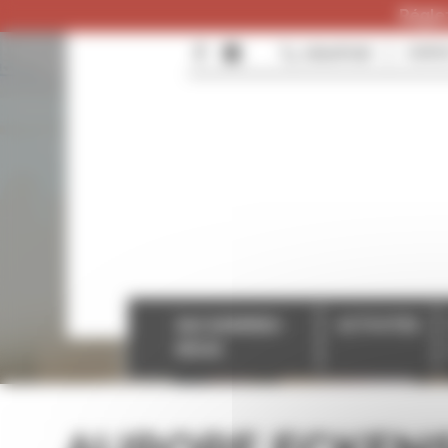
Panneau de gestion des cookies
Réglez
0384287096
CONTA
QUI SOMMES-
ACTIVITÉS
NOUS