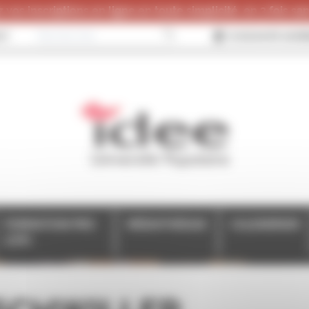
 vos inscriptions en ligne en toute simplicité, en 3 fois sans
CT
JE SOUHAITE ADHÉ
FORMATION PRO
MÉDIATHÈQUE
CALENDRIER
(CPF)