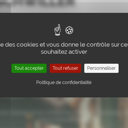
SCHWILLER
lise des cookies et vous donne le contrôle sur c
souhaitez activer
Tout accepter
Tout refuser
Personnaliser
Politique de confidentialité
tact : inscrivez-vous à not
rien manquer de nos conférences, activités et nouveautés, i
vous à notre newsletter.