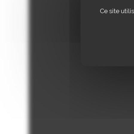
Ce site uti