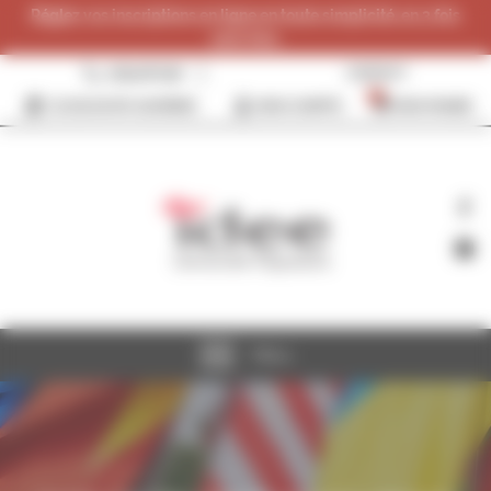
Panneau de gestion des cookies
Réglez vos inscriptions en ligne en toute simplicité, en 3 fois
sans frais.
0384287096
CONTACT
0
JE SOUHAITE ADHÉRER
MON COMPTE
MON PANIER
Menu