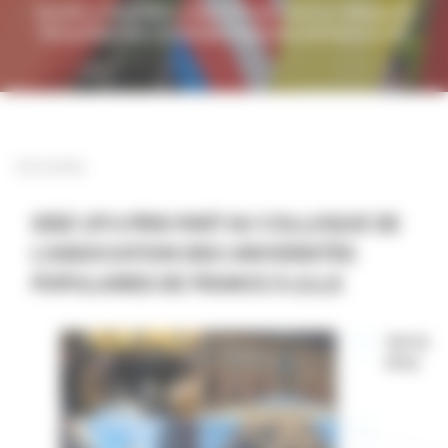
Accueil
>>
Actualités
>>
Idee UP a pris part au colloque de
l’Association des Universités Populaires de France à Lille
27.11.2024
IDEE UP A PRIS PART AU COLLOQUE DE
L’ASSOCIATION DES UNIVERSITÉS
POPULAIRES DE FRANCE À LILLE
Les 23
et 24