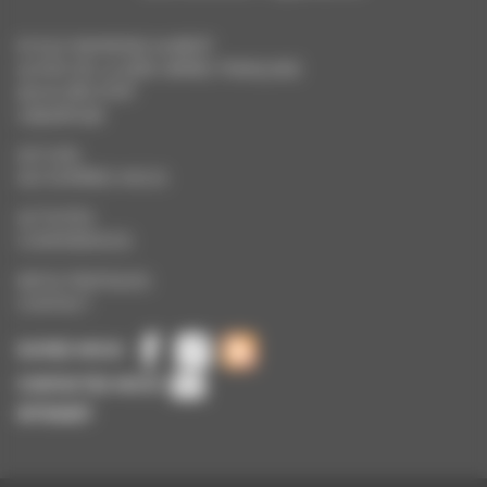
ECOLE RAYMOND AUBERT
25 RUE DE LA 1ÈRE ARMÉE FRANÇAISE
90005 BELFORT
0384287096
ACCUEIL
QUI SOMMES-NOUS
ACTIVITÉS
CONFÉRENCES
INFOS PRATIQUES
CONTACT
SUIVEZ-NOUS
CONTACTEZ-NOUS
INTRANET