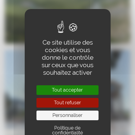
Ce site utilise des
cookies et vous
donne le contrôle
sur ceux que vous
souhaitez activer
Tout accepter
Tout refuser
Personnaliser
Politique de
confidentialité