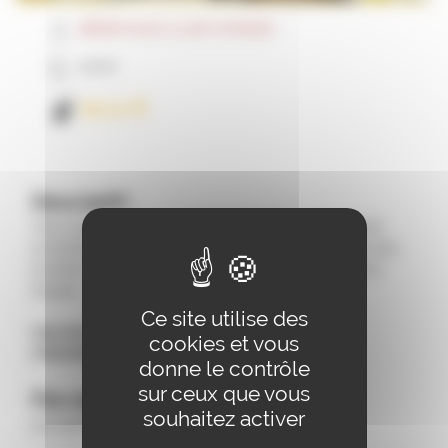
BÉNÉVOLES CLUB VOYAGES
02:00
10
,
€
00
Descriptif :
Vous pourrez découvrir l’atelier de fabrication où sont
produites 900 tonnes de Comté par an, et déguster des
produits confectionnés pas le maître fromager et son
équipe.
Ce site utilise des
Lieu de rendez-vous : 9h, 21 rue des Herbiers
cookies et vous
à Noirefontaine.
donne le contrôle
sur ceux que vous
Pré-requis :
souhaitez activer
Inscription avant le 23.01.2026