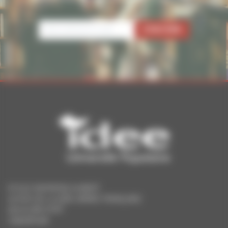
ECOLE RAYMOND AUBERT
25 RUE DE LA 1ÈRE ARMÉE FRANÇAISE
90005 BELFORT
0384287096