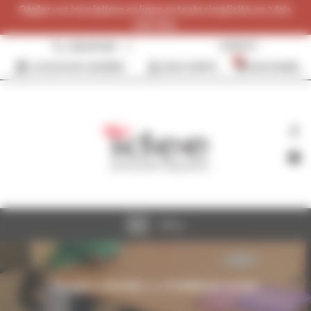
Panneau de gestion des cookies
Réglez vos inscriptions en ligne en toute simplicité, en 3 fois
sans frais.
0384287096
CONTACT
0
JE SOUHAITE ADHÉRER
MON COMPTE
MON PANIER
Menu
Accueil
>>
Activités
>>
>>
Fruitière du Lomont