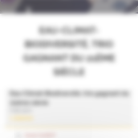
EAU-CLIMAT-
BIODIVERSITÉ, TRIO
GAGNANT DU 21ÈME
SIÈCLE
Eau-Climat-Biodiversité, trio gagnant du
21ème siècle
Code 3007
1 séance
Daniel GILBERT