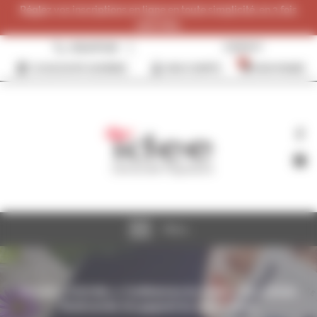
Panneau de gestion des cookies
Réglez vos inscriptions en ligne en toute simplicité, en 3 fois
sans frais.
0384287096
CONTACT
0
JE SOUHAITE ADHÉRER
MON COMPTE
MON PANIER
Menu
Accueil
>>
Activités
>>
Conférences du mardi
>>
Eau-Climat-
Biodiversité, trio gagnant du 21ème siècle