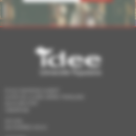
ECOLE RAYMOND AUBERT
25 RUE DE LA 1ÈRE ARMÉE FRANÇAISE
90005 BELFORT
0384287096
ACCUEIL
QUI SOMMES-NOUS