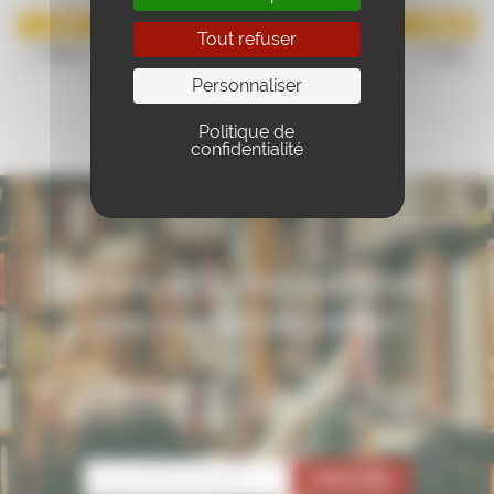
Jour
Date
Horaire
Durée
Tout refuser
Mardi
01-12-2026
18:15
01:45
Personnaliser
Politique de
confidentialité
Restons en contact : inscrivez-
vous à notre newsletter !
Pour ne rien manquer de nos conférences, activités et
nouveautés, inscrivez-vous à notre newsletter.