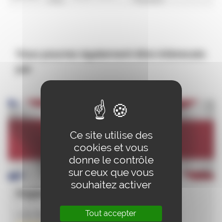
Vous pourrez également être intéressés
par
Ce site utilise des
cookies et vous
donne le contrôle
sur ceux que vous
souhaitez activer
Anglais Junior (CE1 et CE2)
Tout accepter
code 6160