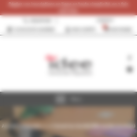
Panneau de gestion des cookies
Réglez vos inscriptions en ligne en toute simplicité, en 3 fois
sans frais.
0384287096
CONTACT
0
JE SOUHAITE ADHÉRER
MON COMPTE
MON PANIER
Menu
Accueil
>>
Activités
>>
>>
Concert du Quintet BB5 (portes ouvertes)