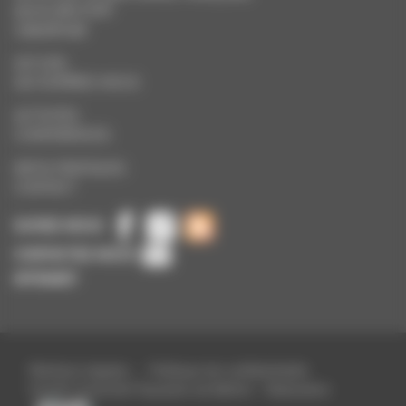
90005 BELFORT
0384287096
ACCUEIL
QUI SOMMES-NOUS
ACTIVITÉS
CONFÉRENCES
INFOS PRATIQUES
CONTACT
SUIVEZ-NOUS
CONTACTEZ-NOUS
INTRANET
Mentions légales
-
Politique de confidentialité
©2026 Université Populaire de Belfort - Réalisation