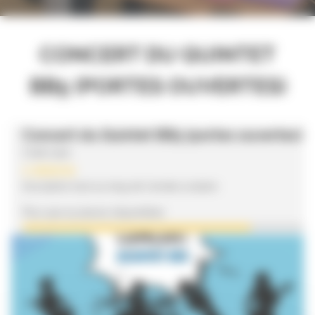
CONCERT DU QUINTET
BB5 (PORTES OUVERTES)
Concert du Quintet BB5 (portes ouvertes)
Code 1240
1 séance
Inscription tout au long de l'année scolaire
Plus que 15 places disponibles